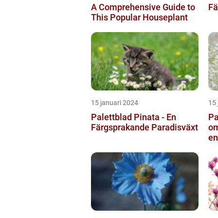
A Comprehensive Guide to
Fä
This Popular Houseplant
15 januari 2024
15 
Palettblad Pinata - En
Pa
Färgsprakande Paradisväxt
om
en