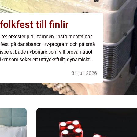
l från folkfest till finlir
litet orkesterljud i famnen. Instrumentet har
 fest, på dansbanor, i tv-program och på små
gspelet både nybörjare som vill prova något
er som söker ett uttrycksfullt, dynamiskt
cklingen gått fort, med allt f...
31 juli 2026