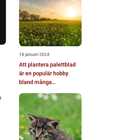
18 januari 2024
Att plantera palettblad
är en populär hobby
bland många
trädgårdsentusiaster
r
och kan bidra till att
skapa en vacker och
färgglad utomhusmiljö