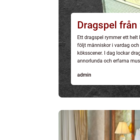
Dragspe
Ett dragspel rymmer ett helt 
följt människor i vardag och
köksscener. I dag lockar dra
annorlunda och erfarna musik
instrument. Samtidigt har utve
admin