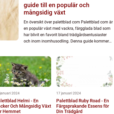
guide till en populär och
mångsidig växt
En översikt över palettblad com Palettblad com är
en populär växt med vackra, färgglada blad som
har blivit en favorit bland trädgårdsentusiaster
och inom inomhusodling. Denna guide kommer
att ge en grundlig och omfattande presentation av
palettblad ...
januari 2024
17 januari 2024
lettblad Helmi - En
Palettblad Ruby Road - En
cker Och Mångsidig Växt
Färgsprakande Essens för
ör Hemmet
Din Trädgård