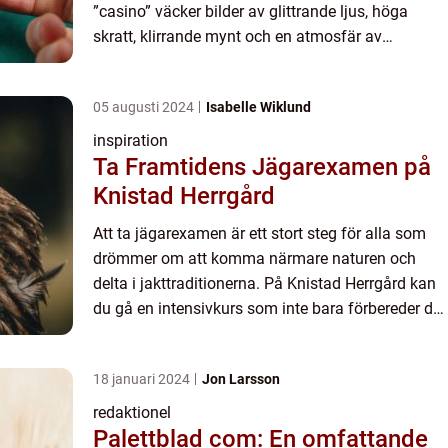
”casino” väcker bilder av glittrande ljus, höga
skratt, klirrande mynt och en atmosfär av
spänning och f&ou...
05 augusti 2024
Isabelle Wiklund
inspiration
Ta Framtidens Jägarexamen på
Knistad Herrgård
Att ta jägarexamen är ett stort steg för alla som
drömmer om att komma närmare naturen och
delta i jakttraditionerna. På Knistad Herrgård kan
du gå en intensivkurs som inte bara förbereder dig
för ...
18 januari 2024
Jon Larsson
redaktionel
Palettblad com: En omfattande