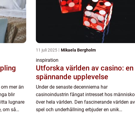
11 juli 2025
Mikaela Bergholm
inspiration
Utforska världen av casino: en
spännande upplevelse
ar om mer än
Under de senaste decennierna har
ga blir
casinoindustrin fångat intresset hos människo
hitta lugnare
över hela världen. Den fascinerande världen av
, om så
spel och underhållning erbjuder en unik
rg, med sina
blandning av spänning, strategi och chans,
som...