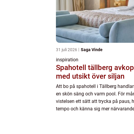
31 juli 2026
Saga Vinde
inspiration
Spahotell tällberg avkoppling
med utsikt över siljan
Att bo på spahotell i Tällberg handl
en skön säng och varm pool. För mån
vistelsen ett sätt att trycka på paus, 
tempo och känna sig mer närvarande
bara för en helg. Den lilla byn Tällbe
faluröda går...