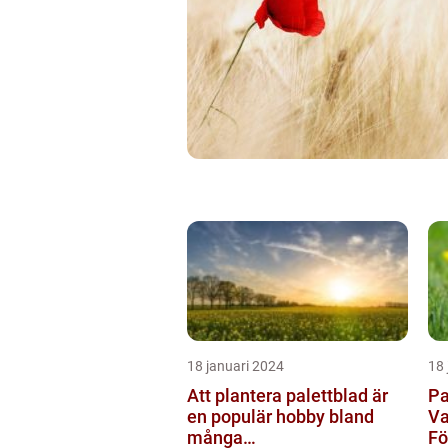
18 januari 2024
18 
Att plantera palettblad är
Pa
en populär hobby bland
Va
många
F