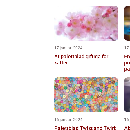
trädgårdsentusiaster och
kan bidra till att ...
17 januari 2024
17 
Är palettblad giftiga för
En
katter
pr
pa
oc
16 januari 2024
16 
Palettblad Twist and Twirl:
Ab