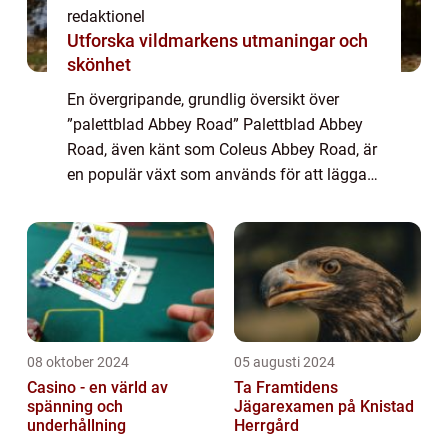
redaktionel
Utforska vildmarkens utmaningar och
skönhet
En övergripande, grundlig översikt över
”palettblad Abbey Road” Palettblad Abbey
Road, även känt som Coleus Abbey Road, är
en populär växt som används för att lägga
till färg och skönhet i olika trädgårds- och
inredningsprojekt. Det är en...
08 oktober 2024
05 augusti 2024
Casino - en värld av
Ta Framtidens
spänning och
Jägarexamen på Knistad
underhållning
Herrgård