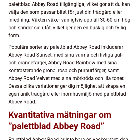
palettblad Abbey Road tillgängliga, vilket gör att du kan
välja den som passar bäst för just din trädgård eller
inredning. Växten växer vanligtvis upp till 30-60 cm hög
och sprider sig utåt, vilket ger den en buskig och fyllig
form.
Populära sorter av palettblad Abbey Road inkluderar
Abbey Road Sunset, med sina varma och livliga gul-
och orangefärger, Abbey Road Rainbow med sina
kontrasterande gröna, rosa och purpurfärger, samt
Abbey Road Velvet med sina mörkröda och lila toner.
Dessa olika variationer ger dig möjlighet att skapa en
egen unik trädgård eller inomhusmiljö med palettblad
Abbey Road.
Kvantitativa mätningar om
”palettblad Abbey Road”
Palettblad Abbey Road är inte bara en vacker växt, den