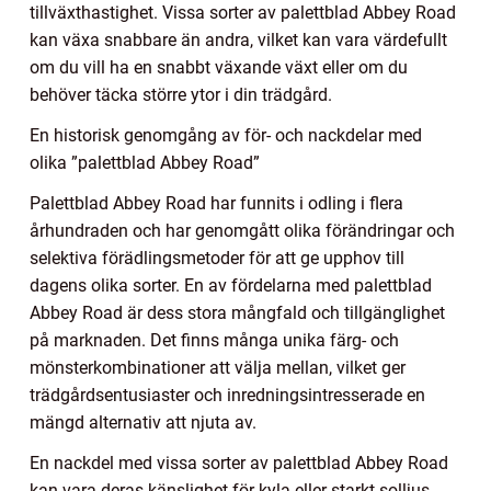
tillväxthastighet. Vissa sorter av palettblad Abbey Road
kan växa snabbare än andra, vilket kan vara värdefullt
om du vill ha en snabbt växande växt eller om du
behöver täcka större ytor i din trädgård.
En historisk genomgång av för- och nackdelar med
olika ”palettblad Abbey Road”
Palettblad Abbey Road har funnits i odling i flera
århundraden och har genomgått olika förändringar och
selektiva förädlingsmetoder för att ge upphov till
dagens olika sorter. En av fördelarna med palettblad
Abbey Road är dess stora mångfald och tillgänglighet
på marknaden. Det finns många unika färg- och
mönsterkombinationer att välja mellan, vilket ger
trädgårdsentusiaster och inredningsintresserade en
mängd alternativ att njuta av.
En nackdel med vissa sorter av palettblad Abbey Road
kan vara deras känslighet för kyla eller starkt solljus.