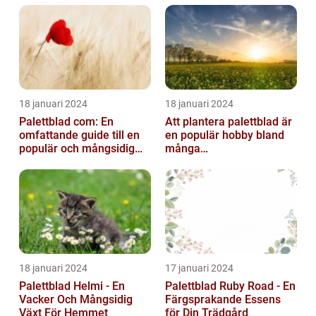
18 januari 2024
18 januari 2024
Palettblad com: En
Att plantera palettblad är
omfattande guide till en
en populär hobby bland
populär och mångsidig
många
växt
trädgårdsentusiaster och
kan bidra till att ...
18 januari 2024
17 januari 2024
Palettblad Helmi - En
Palettblad Ruby Road - En
Vacker Och Mångsidig
Färgsprakande Essens
Växt För Hemmet
för Din Trädgård