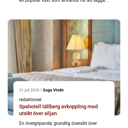
en populär växt som används för att lägga
till färg och skönhet i olika trädgårds- och
inredningsprojekt. Det är en...
31 juli 2026
Saga Vinde
redaktionel
Spahotell tällberg avkoppling med
utsikt över siljan
En övergripande, grundlig översikt över