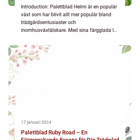
Introduction: Palettblad Helmi är en populär
växt som har blivit allt mer populär bland
trädgårdsentusiaster och
inomhusväxtälskare. Med sina färgglada löv
och unika mönster har den blivit en favorit
för de som vill ge sina hem en fräsch
dekorativ to...
17 januari 2024
Palettblad Ruby Road – En
Färgsprakande Essens för Din Trädgård