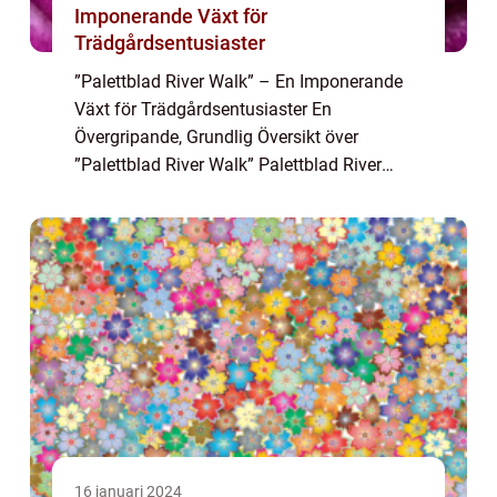
Imponerande Växt för
Trädgårdsentusiaster
”Palettblad River Walk” – En Imponerande
Växt för Trädgårdsentusiaster En
Övergripande, Grundlig Översikt över
”Palettblad River Walk” Palettblad River
Walk, även känd som Coleus canina, är en
populär och fascinerande vä...
16 januari 2024