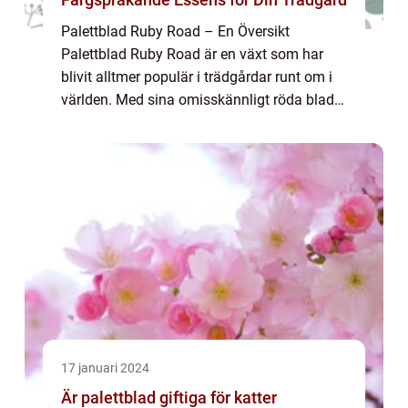
Palettblad Ruby Road – En Översikt
Palettblad Ruby Road är en växt som har
blivit alltmer populär i trädgårdar runt om i
världen. Med sina omisskännligt röda blad
och unika mönster, ger denna växt en
färgsprakande essens till trädgården. I
denn...
17 januari 2024
Är palettblad giftiga för katter