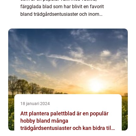
färgglada blad som har blivit en favorit
bland trädgårdsentusiaster och inom
inomhusodling. Denna guide kommer att ge
en grundlig och omfattande presentation av
palettblad ...
18 januari 2024
Att plantera palettblad är en populär
hobby bland många
trädgårdsentusiaster och kan bidra till
att skapa en vacker och färgglad