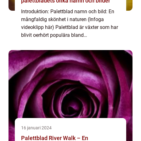
palettbladets olika namn och bilder
Introduktion: Palettblad namn och bild: En
mångfaldig skönhet i naturen (Infoga
videoklipp här) Palettblad är växter som har
blivit oerhört populära bland
trädgårdsentusiaster och växtälskare. Deras
färgglada blad och olika namn och bilder
gör dem ti...
16 januari 2024
Palettblad River Walk – En