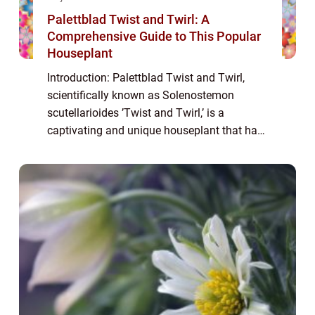
Palettblad Twist and Twirl: A
Comprehensive Guide to This Popular
Houseplant
Introduction: Palettblad Twist and Twirl,
scientifically known as Solenostemon
scutellarioides ’Twist and Twirl,’ is a
captivating and unique houseplant that has
gained immense popularity among plant
enthusiasts. Its delicate, frilly leav...