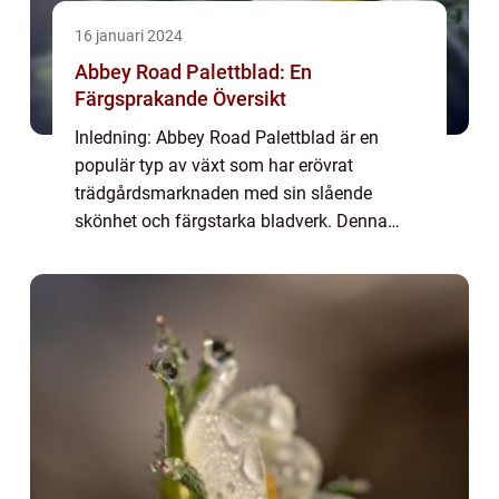
16 januari 2024
Abbey Road Palettblad: En
Färgsprakande Översikt
Inledning: Abbey Road Palettblad är en
populär typ av växt som har erövrat
trädgårdsmarknaden med sin slående
skönhet och färgstarka bladverk. Denna
artikel ger en grundlig översikt av Abbey
Road Palettblad och utforskar dess olika
typer, popularitet...