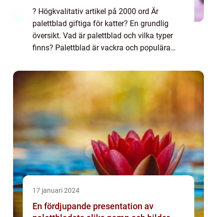
? Högkvalitativ artikel på 2000 ord Är
palettblad giftiga för katter? En grundlig
översikt. Vad är palettblad och vilka typer
finns? Palettblad är vackra och populära
växter som ofta används som
prydnadsväxter inomhus. De finns i många
olika sorter o...
17 januari 2024
En fördjupande presentation av