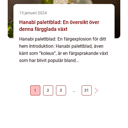
15 januari 2024
Hanabi palettblad: En översikt över
denna färgglada växt
Hanabi palettblad: En färgexplosion för ditt
hem Introduktion: Hanabi palettblad, även
känt som ”koleus”, är en färgsprakande växt
som har blivit populär bland
trädgårdsentusiaster och inneväxtälskare
över hela världen. Med sina vackra, m...
1
2
3
…
31