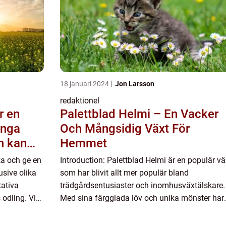
18 januari 2024
Jon Larsson
redaktionel
r en
Palettblad Helmi – En Vacker
ånga
Och Mångsidig Växt För
h kan
Hemmet
acker
ka och ge en
Introduction: Palettblad Helmi är en populär vä
ljö
usive olika
som har blivit allt mer populär bland
tativa
trädgårdsentusiaster och inomhusväxtälskare.
 odling. Vi
Med sina färgglada löv och unika mönster har
den blivit en favorit för de som vill ge sina hem
en fräsch dekorativ to...