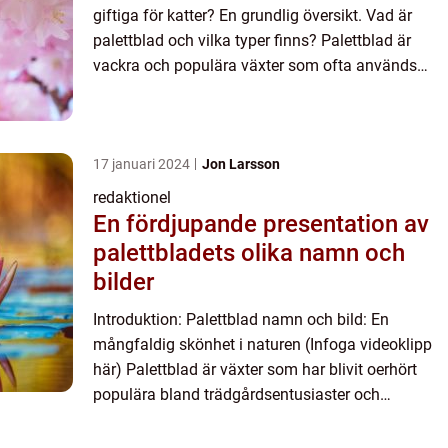
giftiga för katter? En grundlig översikt. Vad är
palettblad och vilka typer finns? Palettblad är
vackra och populära växter som ofta används
som prydnadsväxter inomhus. De finns i många
olika sorter o...
17 januari 2024
Jon Larsson
redaktionel
En fördjupande presentation av
palettbladets olika namn och
bilder
Introduktion: Palettblad namn och bild: En
mångfaldig skönhet i naturen (Infoga videoklipp
här) Palettblad är växter som har blivit oerhört
populära bland trädgårdsentusiaster och
växtälskare. Deras färgglada blad och olika namn
och bilder gör dem ti...