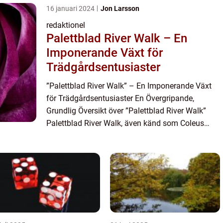
16 januari 2024
Jon Larsson
redaktionel
Palettblad River Walk – En
Imponerande Växt för
Trädgårdsentusiaster
”Palettblad River Walk” – En Imponerande Växt
för Trädgårdsentusiaster En Övergripande,
Grundlig Översikt över ”Palettblad River Walk”
Palettblad River Walk, även känd som Coleus
canina, är en populär och fascinerande vä...