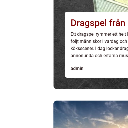
Dragspe
Ett dragspel rymmer ett helt 
följt människor i vardag och
köksscener. I dag lockar dra
annorlunda och erfarna musik
instrument. Samtidigt har utve
admin