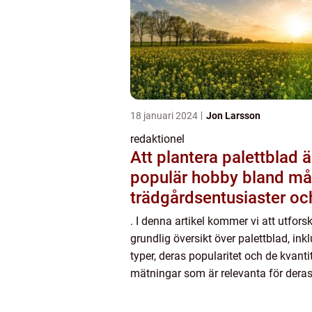
18 januari 2024
Jon Larsson
redaktionel
Att plantera palettblad ä
populär hobby bland m
trädgårdsentusiaster oc
bidra till att skapa en v
. I denna artikel kommer vi att utfors
och färgglad utomhusmi
grundlig översikt över palettblad, inkl
typer, deras popularitet och de kvanti
mätningar som är relevanta för deras
kommer också att diskutera de olika
egenskaperna som sk...