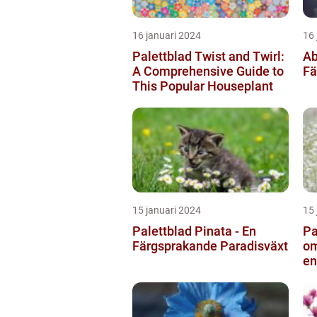
16 januari 2024
16 
Palettblad Twist and Twirl:
Ab
A Comprehensive Guide to
Fä
This Popular Houseplant
15 januari 2024
15 
Palettblad Pinata - En
Pa
Färgsprakande Paradisväxt
om
en