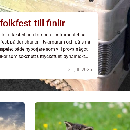
l från folkfest till finlir
litet orkesterljud i famnen. Instrumentet har
 fest, på dansbanor, i tv-program och på små
gspelet både nybörjare som vill prova något
er som söker ett uttrycksfullt, dynamiskt
cklingen gått fort, med allt f...
31 juli 2026