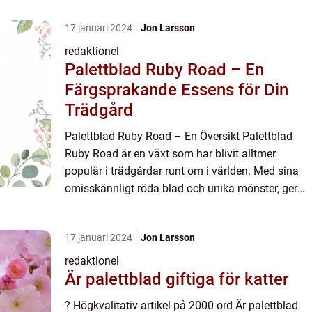
17 januari 2024
Jon Larsson
redaktionel
Palettblad Ruby Road – En
Färgsprakande Essens för Din
Trädgård
Palettblad Ruby Road – En Översikt Palettblad
Ruby Road är en växt som har blivit alltmer
populär i trädgårdar runt om i världen. Med sina
omisskännligt röda blad och unika mönster, ger
denna växt en färgsprakande essens till
trädgården. I denn...
17 januari 2024
Jon Larsson
redaktionel
Är palettblad giftiga för katter
? Högkvalitativ artikel på 2000 ord Är palettblad