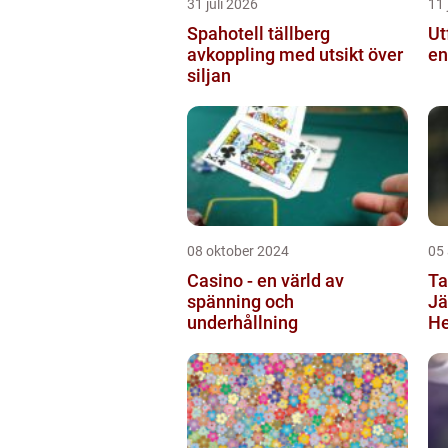
31 juli 2026
11 
Spahotell tällberg
Ut
avkoppling med utsikt över
en
siljan
08 oktober 2024
05
Casino - en värld av
Ta
spänning och
Jä
underhållning
He