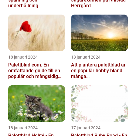
underhållning
Herrgård
18 januari 2024
18 januari 2024
Palettblad com: En
Att plantera palettblad är
omfattande guide till en
en populär hobby bland
populär och mångsidig
många
växt
trädgårdsentusiaster och
kan bidra till att ...
18 januari 2024
17 januari 2024
Palettblad Helmi - En
Palettblad Ruby Road - En