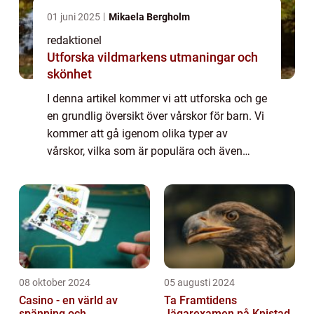
01 juni 2025
Mikaela Bergholm
redaktionel
Utforska vildmarkens utmaningar och
skönhet
I denna artikel kommer vi att utforska och ge
en grundlig översikt över vårskor för barn. Vi
kommer att gå igenom olika typer av
vårskor, vilka som är populära och även
diskutera kvantitativa mätningar relaterade
till detta ämne. Dessutom kommer vi a...
08 oktober 2024
05 augusti 2024
Casino - en värld av
Ta Framtidens
spänning och
Jägarexamen på Knistad