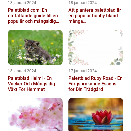
18 januari 2024
18 januari 2024
Palettblad com: En
Att plantera palettblad är
omfattande guide till en
en populär hobby bland
populär och mångsidig
många
växt
trädgårdsentusiaster och
kan bidra till att ...
18 januari 2024
17 januari 2024
Palettblad Helmi - En
Palettblad Ruby Road - En
Vacker Och Mångsidig
Färgsprakande Essens
Växt För Hemmet
för Din Trädgård