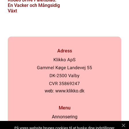
En Vacker och Mångsidig
Växt
Adress
web:
www.klikko.dk
Menu
Annonsering
Om oss
På vores website bruges cookies til at huske dine indstillinger,