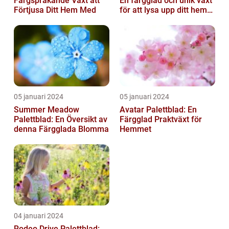
Färgsprakande Växt att
En färgglad och unik växt
Förtjusa Ditt Hem Med
för att lysa upp ditt hem
eller trädgård
05 januari 2024
05 januari 2024
Summer Meadow
Avatar Palettblad: En
Palettblad: En Översikt av
Färgglad Praktväxt för
denna Färgglada Blomma
Hemmet
04 januari 2024
Rodeo Drive Palettblad: