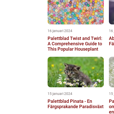
16 januari 2024
16 
Palettblad Twist and Twirl:
Ab
A Comprehensive Guide to
Fä
This Popular Houseplant
15 januari 2024
15 
Palettblad Pinata - En
Pa
Färgsprakande Paradisväxt
om
en