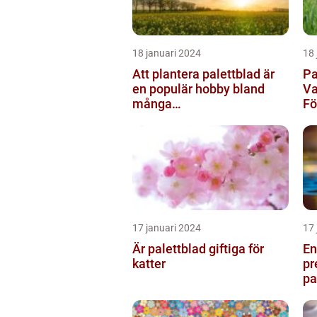
18 januari 2024
18 
Att plantera palettblad är
Pa
en populär hobby bland
Va
många
F
trädgårdsentusiaster och
kan bidra till att ...
17 januari 2024
17 
Är palettblad giftiga för
En
katter
pr
pa
oc