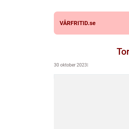
VÅRFRITID.
se
To
30 oktober 2023