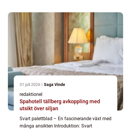
nästan svarta blad skapar den en dramatisk
o...
31 juli 2026
Saga Vinde
redaktionel
Spahotell tällberg avkoppling med
utsikt över siljan
Svart palettblad – En fascinerande växt med
många ansikten Introduktion: Svart