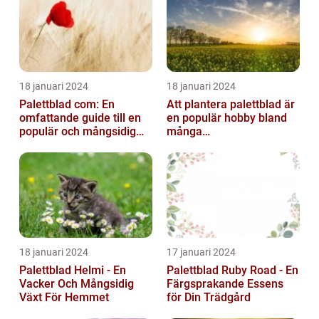
18 januari 2024
18 januari 2024
Palettblad com: En
Att plantera palettblad är
omfattande guide till en
en populär hobby bland
populär och mångsidig
många
växt
trädgårdsentusiaster och
kan bidra till att ...
18 januari 2024
17 januari 2024
Palettblad Helmi - En
Palettblad Ruby Road - En
Vacker Och Mångsidig
Färgsprakande Essens
Växt För Hemmet
för Din Trädgård