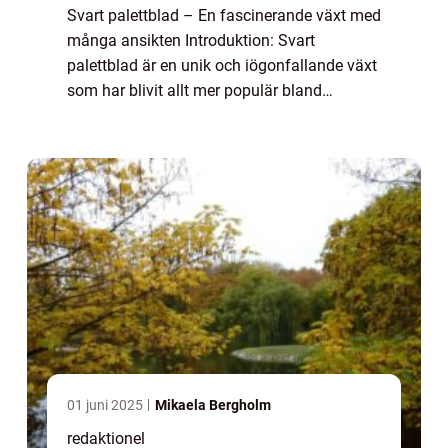
Svart palettblad – En fascinerande växt med
många ansikten Introduktion: Svart
palettblad är en unik och iögonfallande växt
som har blivit allt mer populär bland
trädgårdsentusiaster. Med sina mörka,
nästan svarta blad skapar den en dramatisk
o...
01 juni 2025
Mikaela Bergholm
redaktionel