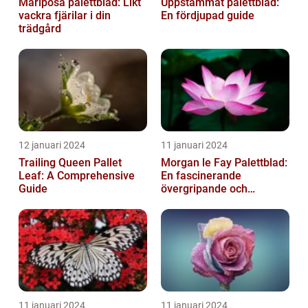
Mariposa palettblad: Likt
Uppstammat palettblad:
vackra fjärilar i din
En fördjupad guide
trädgård
12 januari 2024
11 januari 2024
Trailing Queen Pallet
Morgan le Fay Palettblad:
Leaf: A Comprehensive
En fascinerande
Guide
övergripande och
grundlig översikt
11 januari 2024
11 januari 2024