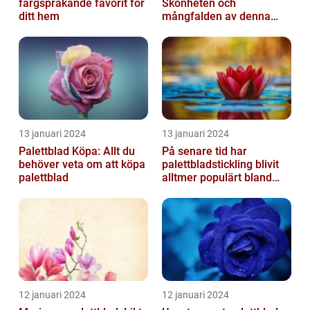
färgsprakande favorit för
Skönheten och
ditt hem
mångfalden av denna
populära växt
13 januari 2024
13 januari 2024
Palettblad Köpa: Allt du
På senare tid har
behöver veta om att köpa
palettbladstickling blivit
palettblad
alltmer populärt bland
trädgårdsentusiaster
12 januari 2024
12 januari 2024