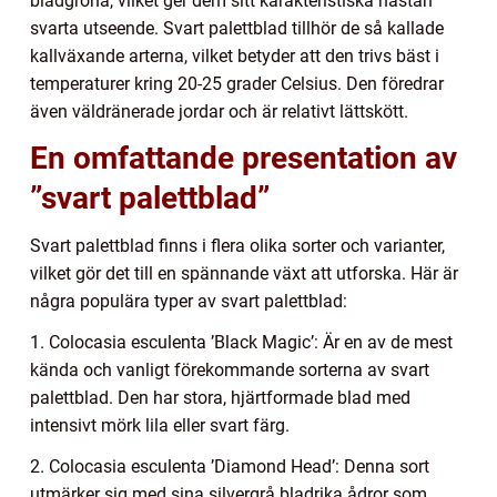
bladgröna, vilket ger dem sitt karakteristiska nästan
svarta utseende. Svart palettblad tillhör de så kallade
kallväxande arterna, vilket betyder att den trivs bäst i
temperaturer kring 20-25 grader Celsius. Den föredrar
även väldränerade jordar och är relativt lättskött.
En omfattande presentation av
”svart palettblad”
Svart palettblad finns i flera olika sorter och varianter,
vilket gör det till en spännande växt att utforska. Här är
några populära typer av svart palettblad:
1. Colocasia esculenta ’Black Magic’: Är en av de mest
kända och vanligt förekommande sorterna av svart
palettblad. Den har stora, hjärtformade blad med
intensivt mörk lila eller svart färg.
2. Colocasia esculenta ’Diamond Head’: Denna sort
utmärker sig med sina silvergrå bladrika ådror som