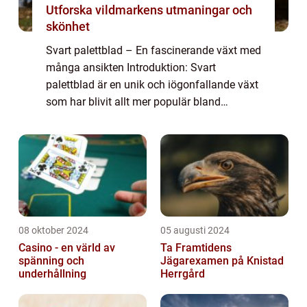
Utforska vildmarkens utmaningar och
skönhet
Svart palettblad – En fascinerande växt med
många ansikten Introduktion: Svart
palettblad är en unik och iögonfallande växt
som har blivit allt mer populär bland
trädgårdsentusiaster. Med sina mörka,
nästan svarta blad skapar den en dramatisk
o...
08 oktober 2024
05 augusti 2024
Casino - en värld av
Ta Framtidens
spänning och
Jägarexamen på Knistad
underhållning
Herrgård