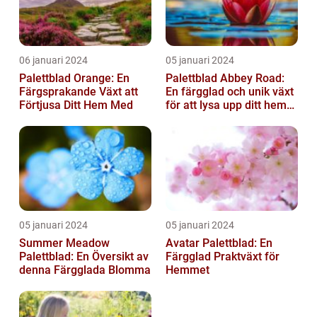
06 januari 2024
05 januari 2024
Palettblad Orange: En
Palettblad Abbey Road:
Färgsprakande Växt att
En färgglad och unik växt
Förtjusa Ditt Hem Med
för att lysa upp ditt hem
eller trädgård
05 januari 2024
05 januari 2024
Summer Meadow
Avatar Palettblad: En
Palettblad: En Översikt av
Färgglad Praktväxt för
denna Färgglada Blomma
Hemmet