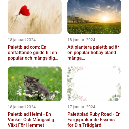
18 januari 2024
18 januari 2024
Palettblad com: En
Att plantera palettblad är
omfattande guide till en
en populär hobby bland
populär och mångsidig
många
växt
trädgårdsentusiaster och
kan bidra till att ...
18 januari 2024
17 januari 2024
Palettblad Helmi - En
Palettblad Ruby Road - En
Vacker Och Mångsidig
Färgsprakande Essens
Växt För Hemmet
för Din Trädgård