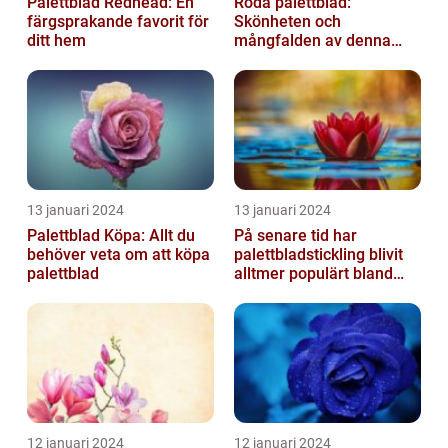
Palettblad Redhead: En
Röda palettblad:
färgsprakande favorit för
Skönheten och
ditt hem
mångfalden av denna
populära växt
13 januari 2024
13 januari 2024
Palettblad Köpa: Allt du
På senare tid har
behöver veta om att köpa
palettbladstickling blivit
palettblad
alltmer populärt bland
trädgårdsentusiaster
12 januari 2024
12 januari 2024