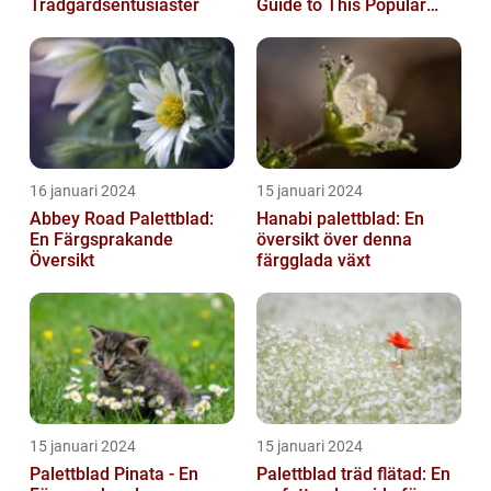
Trädgårdsentusiaster
Guide to This Popular
Houseplant
16 januari 2024
15 januari 2024
Abbey Road Palettblad:
Hanabi palettblad: En
En Färgsprakande
översikt över denna
Översikt
färgglada växt
15 januari 2024
15 januari 2024
Palettblad Pinata - En
Palettblad träd flätad: En