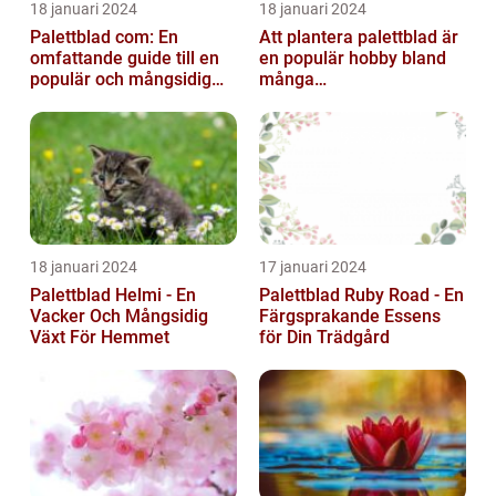
18 januari 2024
18 januari 2024
Palettblad com: En
Att plantera palettblad är
omfattande guide till en
en populär hobby bland
populär och mångsidig
många
växt
trädgårdsentusiaster och
kan bidra till att ...
18 januari 2024
17 januari 2024
Palettblad Helmi - En
Palettblad Ruby Road - En
Vacker Och Mångsidig
Färgsprakande Essens
Växt För Hemmet
för Din Trädgård