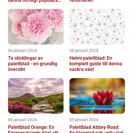
denna otroligt populära
fenomenet
växt
06 januari 2024
06 januari 2024
Ta sticklingar av
Helmi palettblad: En
palettblad - en grundlig
komplett guide till denna
översikt
vackra växt
06 januari 2024
05 januari 2024
Palettblad Orange: En
Palettblad Abbey Road:
Färgsprakande Växt att
En färgglad och unik växt