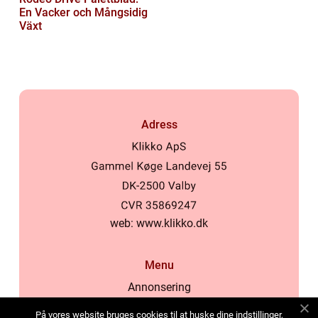
En Vacker och Mångsidig
Växt
Adress
web:
www.klikko.dk
Menu
Annonsering
Om oss
På vores website bruges cookies til at huske dine indstillinger,