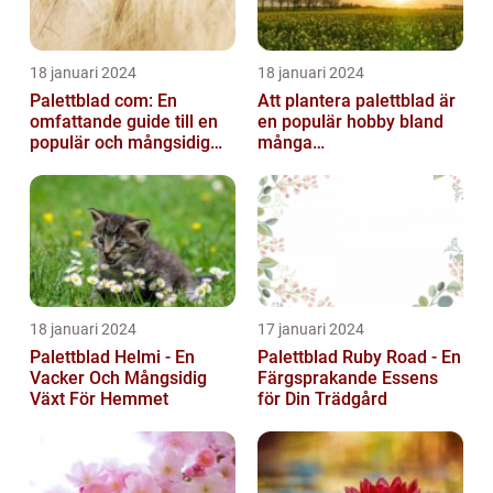
18 januari 2024
18 januari 2024
Palettblad com: En
Att plantera palettblad är
omfattande guide till en
en populär hobby bland
populär och mångsidig
många
växt
trädgårdsentusiaster och
kan bidra till att ...
18 januari 2024
17 januari 2024
Palettblad Helmi - En
Palettblad Ruby Road - En
Vacker Och Mångsidig
Färgsprakande Essens
Växt För Hemmet
för Din Trädgård