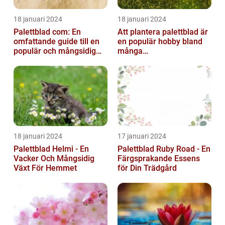
18 januari 2024
18 januari 2024
Palettblad com: En
Att plantera palettblad är
omfattande guide till en
en populär hobby bland
populär och mångsidig
många
växt
trädgårdsentusiaster och
kan bidra till att ...
18 januari 2024
17 januari 2024
Palettblad Helmi - En
Palettblad Ruby Road - En
Vacker Och Mångsidig
Färgsprakande Essens
Växt För Hemmet
för Din Trädgård