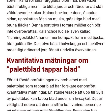
sorten, känd för sina färgglada blommor. Den växer
bäst i fuktiga men inte blöta jordar och föredrar att stå i
väldränerade krukor. Kalanchoe tomentosa, å andra
sidan, uppskattas för sina mjuka, gråaktiga blad med
bruna fläckar. Denna sort trivs i torrare miljöer och bör
inte överbevattas. Kalanchoe luciae, även kallad
”flamingosläktet”, har en mer kompakt form med tjocka,
triangulära löv. Den trivs bäst i halvskugga och behöver
ordentligt dränerad jord för att undvika övervattnas.
Kvantitativa mätningar om
”palettblad tappar blad”
För att förstå omfattningen av problemet med
palettblad som tappar blad har forskare genomfört
kvantitativa mätningar. En studie visade att upp till 30%
av palettblad kan tappa blad under sin livscykel. Det är
viktigt att notera att denna siffra kan variera beroende
på växtens art och miljöförhållanden. Forskning har