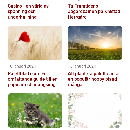
Casino - en värld av
Ta Framtidens
spänning och
Jägarexamen på Knistad
underhållning
Herrgård
18 januari 2024
18 januari 2024
Palettblad com: En
Att plantera palettblad är
omfattande guide till en
en populär hobby bland
populär och mångsidig
många
växt
trädgårdsentusiaster och
kan bidra till att ...