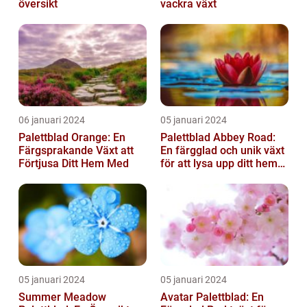
översikt
vackra växt
06 januari 2024
05 januari 2024
Palettblad Orange: En
Palettblad Abbey Road:
Färgsprakande Växt att
En färgglad och unik växt
Förtjusa Ditt Hem Med
för att lysa upp ditt hem
eller trädgård
05 januari 2024
05 januari 2024
Summer Meadow
Avatar Palettblad: En