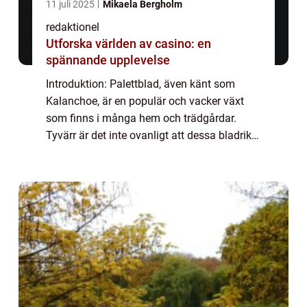
11 juli 2025
Mikaela Bergholm
redaktionel
Utforska världen av casino: en
spännande upplevelse
Introduktion: Palettblad, även känt som
Kalanchoe, är en populär och vacker växt
som finns i många hem och trädgårdar.
Tyvärr är det inte ovanligt att dessa bladrika
växter tappar blad, vilket kan vara
frustrerande för trädgårdsägare. I denna
artikel...