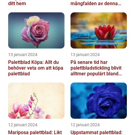
ditt hem
mångfalden av denna
populära växt
13 januari 2024
13 januari 2024
Palettblad Köpa: Allt du
På senare tid har
behöver veta om att köpa
palettbladstickling blivit
palettblad
alltmer populärt bland
trädgårdsentusiaster
12 januari 2024
12 januari 2024
Mariposa palettblad: Likt
Uppstammat palettblad: