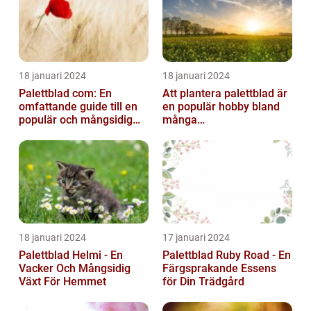
18 januari 2024
18 januari 2024
Palettblad com: En
Att plantera palettblad är
omfattande guide till en
en populär hobby bland
populär och mångsidig
många
växt
trädgårdsentusiaster och
kan bidra till att ...
18 januari 2024
17 januari 2024
Palettblad Helmi - En
Palettblad Ruby Road - En
Vacker Och Mångsidig
Färgsprakande Essens
Växt För Hemmet
för Din Trädgård