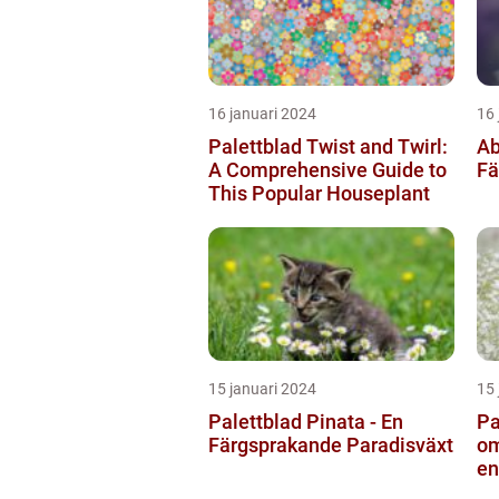
16 januari 2024
16 
Palettblad Twist and Twirl:
Ab
A Comprehensive Guide to
Fä
This Popular Houseplant
15 januari 2024
15 
Palettblad Pinata - En
Pa
Färgsprakande Paradisväxt
om
en