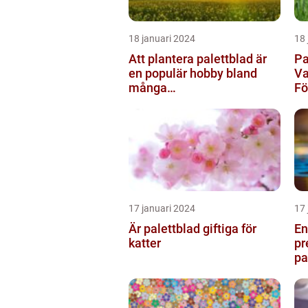
18 januari 2024
18 
Att plantera palettblad är
Pa
en populär hobby bland
Va
många
F
trädgårdsentusiaster och
kan bidra till att ...
17 januari 2024
17 
Är palettblad giftiga för
En
katter
pr
pa
oc