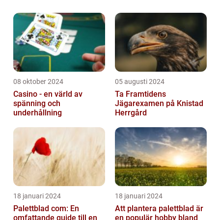
och enkel skötsel gör det till ett perfekt val
för att skapa en livlig och blommig atmos...
08 oktober 2024
05 augusti 2024
Casino - en värld av
Ta Framtidens
spänning och
Jägarexamen på Knistad
underhållning
Herrgård
18 januari 2024
18 januari 2024
Palettblad com: En
Att plantera palettblad är
omfattande guide till en
en populär hobby bland