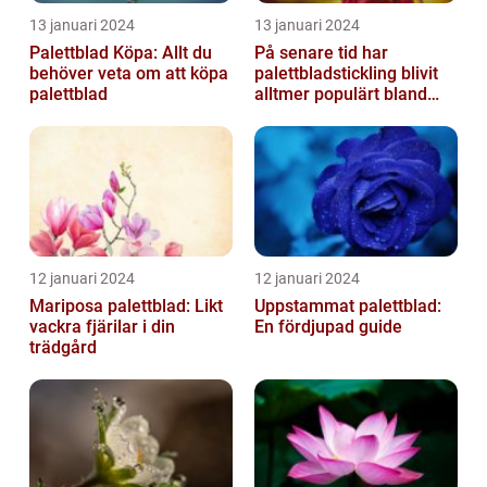
13 januari 2024
13 januari 2024
Palettblad Köpa: Allt du
På senare tid har
behöver veta om att köpa
palettbladstickling blivit
palettblad
alltmer populärt bland
trädgårdsentusiaster
12 januari 2024
12 januari 2024
Mariposa palettblad: Likt
Uppstammat palettblad:
vackra fjärilar i din
En fördjupad guide
trädgård