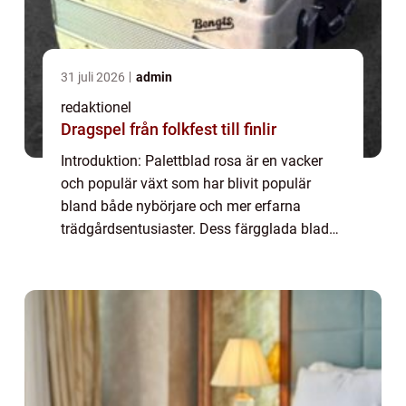
31 juli 2026
admin
redaktionel
Dragspel från folkfest till finlir
Introduktion: Palettblad rosa är en vacker
och populär växt som har blivit populär
bland både nybörjare och mer erfarna
trädgårdsentusiaster. Dess färgglada blad
och enkel skötsel gör det till ett perfekt val
för att skapa en livlig och blommig atmos...