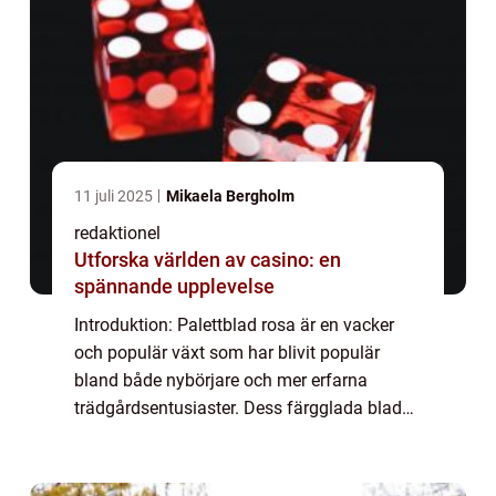
11 juli 2025
Mikaela Bergholm
redaktionel
Utforska världen av casino: en
spännande upplevelse
Introduktion: Palettblad rosa är en vacker
och populär växt som har blivit populär
bland både nybörjare och mer erfarna
trädgårdsentusiaster. Dess färgglada blad
och enkel skötsel gör det till ett perfekt val
för att skapa en livlig och blommig atmos...