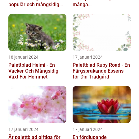
populär och mångsidig
många
växt
trädgårdsentusiaster och
kan bidra till att ...
18 januari 2024
17 januari 2024
Palettblad Helmi - En
Palettblad Ruby Road - En
Vacker Och Mångsidig
Färgsprakande Essens
Växt För Hemmet
för Din Trädgård
17 januari 2024
17 januari 2024
Är palettblad giftiga för
En fördjupande