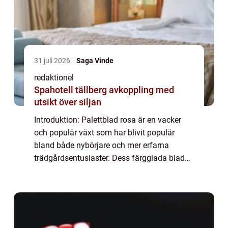
31 juli 2026
Saga Vinde
redaktionel
Spahotell tällberg avkoppling med
utsikt över siljan
Introduktion: Palettblad rosa är en vacker
och populär växt som har blivit populär
bland både nybörjare och mer erfarna
trädgårdsentusiaster. Dess färgglada blad
och enkel skötsel gör det till ett perfekt val
för att skapa en livlig och blommig atmos...