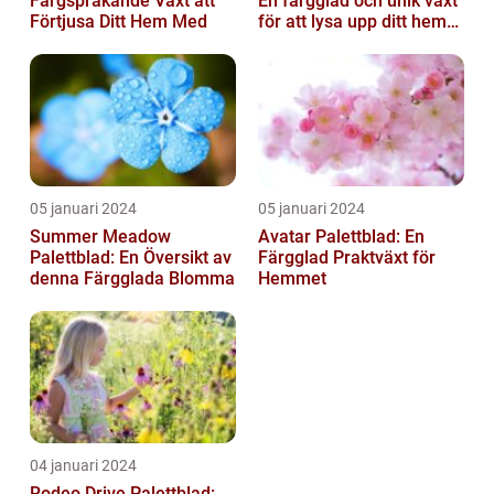
Färgsprakande Växt att
En färgglad och unik växt
Förtjusa Ditt Hem Med
för att lysa upp ditt hem
eller trädgård
05 januari 2024
05 januari 2024
Summer Meadow
Avatar Palettblad: En
Palettblad: En Översikt av
Färgglad Praktväxt för
denna Färgglada Blomma
Hemmet
04 januari 2024
Rodeo Drive Palettblad: