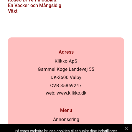
En Vacker och Mångsidig
Växt
Adress
web:
www.klikko.dk
Menu
Annonsering
Om oss
På vores website bruges cookies til at huske dine indstillinger,