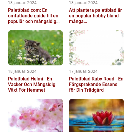
18 januari 2024
18 januari 2024
Palettblad com: En
Att plantera palettblad är
omfattande guide till en
en populär hobby bland
populär och mångsidig
många
växt
trädgårdsentusiaster och
kan bidra till att ...
18 januari 2024
17 januari 2024
Palettblad Helmi - En
Palettblad Ruby Road - En
Vacker Och Mångsidig
Färgsprakande Essens
Växt För Hemmet
för Din Trädgård