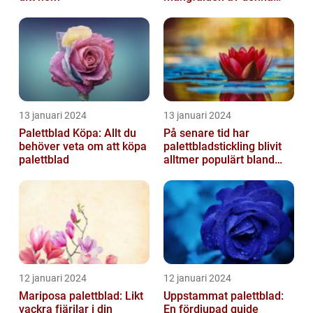
populära växt
13 januari 2024
13 januari 2024
Palettblad Köpa: Allt du
På senare tid har
behöver veta om att köpa
palettbladstickling blivit
palettblad
alltmer populärt bland
trädgårdsentusiaster
12 januari 2024
12 januari 2024
Mariposa palettblad: Likt
Uppstammat palettblad:
vackra fjärilar i din
En fördjupad guide