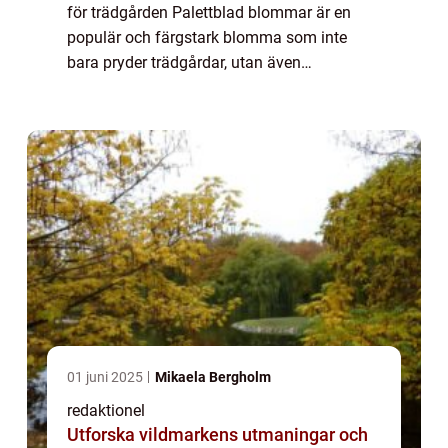
för trädgården Palettblad blommar är en
populär och färgstark blomma som inte
bara pryder trädgårdar, utan även
inomhusmiljöer. Denna artikel kommer att
ge dig en heltäckande översikt över
palettblad blommar v...
01 juni 2025
Mikaela Bergholm
redaktionel
Utforska vildmarkens utmaningar och