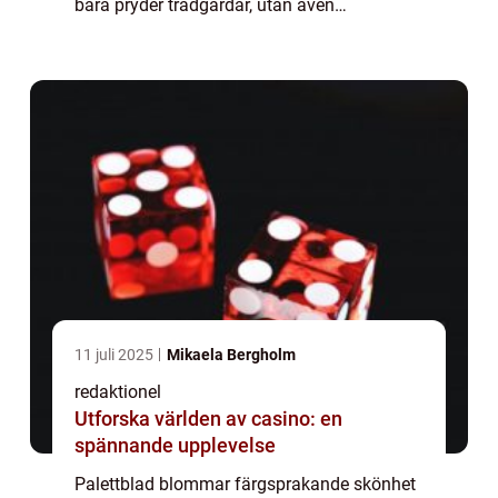
bara pryder trädgårdar, utan även
inomhusmiljöer. Denna artikel kommer att
ge dig en heltäckande översikt över
palettblad blommar v...
11 juli 2025
Mikaela Bergholm
redaktionel
Utforska världen av casino: en
spännande upplevelse
Palettblad blommar färgsprakande skönhet