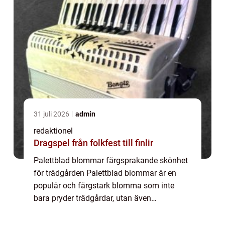
31 juli 2026
admin
redaktionel
Dragspel från folkfest till finlir
Palettblad blommar färgsprakande skönhet
för trädgården Palettblad blommar är en
populär och färgstark blomma som inte
bara pryder trädgårdar, utan även
inomhusmiljöer. Denna artikel kommer att
ge dig en heltäckande översikt över