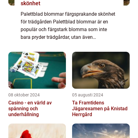
skönhet
Palettblad blommar färgsprakande skönhet
för trädgården Palettblad blommar är en
populär och färgstark blomma som inte
bara pryder trädgårdar, utan även
inomhusmiljöer. Denna artikel kommer att
ge dig en heltäckande översikt över
palettblad blommar v...
08 oktober 2024
05 augusti 2024
Casino - en värld av
Ta Framtidens
spänning och
Jägarexamen på Knistad
underhållning
Herrgård