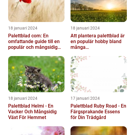
18 januari 2024
18 januari 2024
Palettblad com: En
Att plantera palettblad är
omfattande guide till en
en populär hobby bland
populär och mångsidig
många
växt
trädgårdsentusiaster och
kan bidra till att ...
18 januari 2024
17 januari 2024
Palettblad Helmi - En
Palettblad Ruby Road - En
Vacker Och Mångsidig
Färgsprakande Essens
Växt För Hemmet
för Din Trädgård