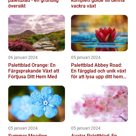
palettblad - en grundlig
komplett guide till denna
översikt
vackra växt
06 januari 2024
05 januari 2024
Palettblad Orange: En
Palettblad Abbey Road:
Färgsprakande Växt att
En färgglad och unik växt
Förtjusa Ditt Hem Med
för att lysa upp ditt hem
eller trädgård
05 januari 2024
05 januari 2024
Summer Meadow
Avatar Palettblad: En