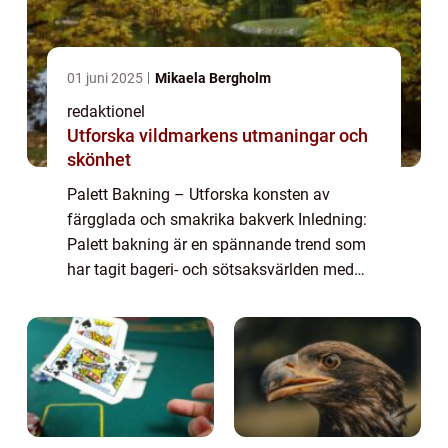
01 juni 2025
Mikaela Bergholm
redaktionel
Utforska vildmarkens utmaningar och
skönhet
Palett Bakning – Utforska konsten av
färgglada och smakrika bakverk Inledning:
Palett bakning är en spännande trend som
har tagit bageri- och sötsaksvärlden med
storm. Det handlar om att skapa vackra och
smakrika bakverk inspirerade av färgglad...