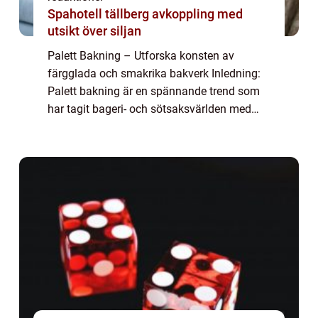
Spahotell tällberg avkoppling med
utsikt över siljan
Palett Bakning – Utforska konsten av
färgglada och smakrika bakverk Inledning:
Palett bakning är en spännande trend som
har tagit bageri- och sötsaksvärlden med
storm. Det handlar om att skapa vackra och
smakrika bakverk inspirerade av färgglad...