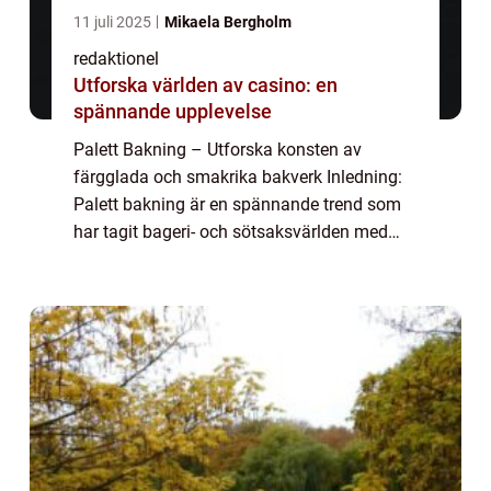
11 juli 2025
Mikaela Bergholm
redaktionel
Utforska världen av casino: en
spännande upplevelse
Palett Bakning – Utforska konsten av
färgglada och smakrika bakverk Inledning:
Palett bakning är en spännande trend som
har tagit bageri- och sötsaksvärlden med
storm. Det handlar om att skapa vackra och
smakrika bakverk inspirerade av färgglad...