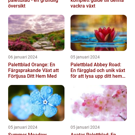
palettblad - en grundlig
komplett guide till denna
översikt
vackra växt
06 januari 2024
05 januari 2024
Palettblad Orange: En
Palettblad Abbey Road:
Färgsprakande Växt att
En färgglad och unik växt
Förtjusa Ditt Hem Med
för att lysa upp ditt hem
eller trädgård
05 januari 2024
05 januari 2024
Summer Meadow
Avatar Palettblad: En