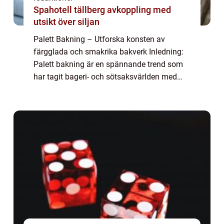
Spahotell tällberg avkoppling med
utsikt över siljan
Palett Bakning – Utforska konsten av
färgglada och smakrika bakverk Inledning:
Palett bakning är en spännande trend som
har tagit bageri- och sötsaksvärlden med
storm. Det handlar om att skapa vackra och
smakrika bakverk inspirerade av färgglad...