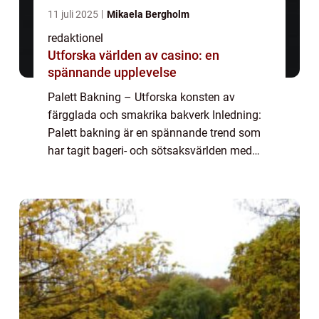
11 juli 2025
Mikaela Bergholm
redaktionel
Utforska världen av casino: en
spännande upplevelse
Palett Bakning – Utforska konsten av
färgglada och smakrika bakverk Inledning:
Palett bakning är en spännande trend som
har tagit bageri- och sötsaksvärlden med
storm. Det handlar om att skapa vackra och
smakrika bakverk inspirerade av färgglad...