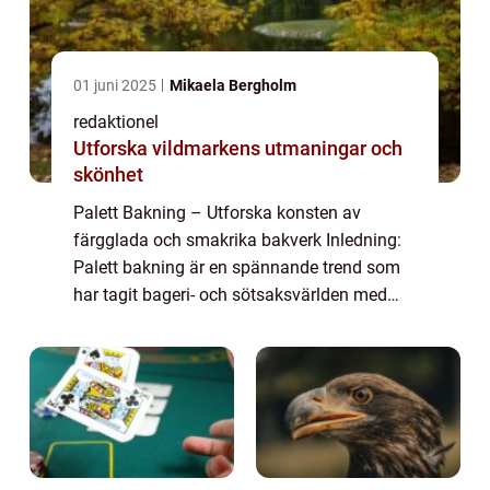
01 juni 2025
Mikaela Bergholm
redaktionel
Utforska vildmarkens utmaningar och
skönhet
Palett Bakning – Utforska konsten av
färgglada och smakrika bakverk Inledning:
Palett bakning är en spännande trend som
har tagit bageri- och sötsaksvärlden med
storm. Det handlar om att skapa vackra och
smakrika bakverk inspirerade av färgglad...