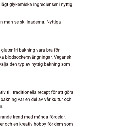
ågt glykemiska ingredienser i nyttig
an man se skillnaderna. Nyttiga
 glutenfri bakning vara bra för
ika blodsockersvängningar. Vegansk
t välja den typ av nyttig bakning som
till traditionella recept för att göra
akning var en del av vår kultur och
n.
strande trend med många fördelar.
aker och en kreativ hobby för dem som