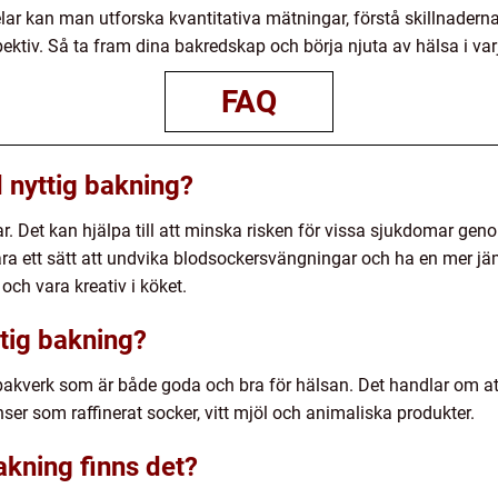
elar kan man utforska kvantitativa mätningar, förstå skillnaderna
pektiv. Så ta fram dina bakredskap och börja njuta av hälsa i var
FAQ
 nyttig bakning?
ar. Det kan hjälpa till att minska risken för vissa sjukdomar ge
ra ett sätt att undvika blodsockersvängningar och ha en mer jä
och vara kreativ i köket.
ttig bakning?
 bakverk som är både goda och bra för hälsan. Det handlar om
ienser som raffinerat socker, vitt mjöl och animaliska produkter.
bakning finns det?