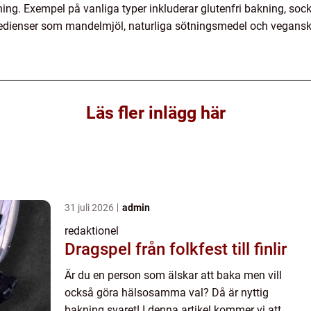
kning. Exempel på vanliga typer inkluderar glutenfri bakning, so
edienser som mandelmjöl, naturliga sötningsmedel och vegansk
Läs fler inlägg här
31 juli 2026
admin
redaktionel
Dragspel från folkfest till finlir
Är du en person som älskar att baka men vill
också göra hälsosamma val? Då är nyttig
bakning svaret! I denna artikel kommer vi att