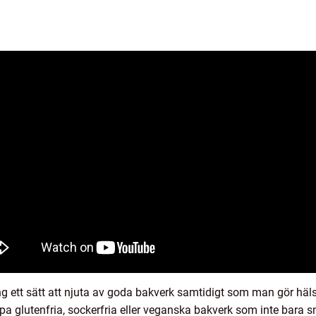
g ett sätt att njuta av goda bakverk samtidigt som man gör h
pa glutenfria, sockerfria eller veganska bakverk som inte bara s