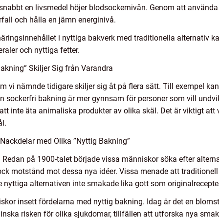
 snabbt en livsmedel höjer blodsockernivån. Genom att använda l
all och hålla en jämn energinivå.
äringsinnehållet i nyttiga bakverk med traditionella alternativ k
raler och nyttiga fetter.
akning” Skiljer Sig från Varandra
 vi nämnde tidigare skiljer sig åt på flera sätt. Till exempel kan
n sockerfri bakning är mer gynnsam för personer som vill undv
tt inte äta animaliska produkter av olika skäl. Det är viktigt at
l.
Nackdelar med Olika ”Nyttig Bakning”
Redan på 1900-talet började vissa människor söka efter alternativ 
 motstånd mot dessa nya idéer. Vissa menade att traditionell b
 nyttiga alternativen inte smakade lika gott som originalrecepte
iskor insett fördelarna med nyttig bakning. Idag är det en blom
minska risken för olika sjukdomar, tillfällen att utforska nya sm