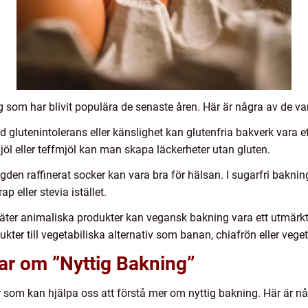
ng som har blivit populära de senaste åren. Här är några av de va
d glutenintolerans eller känslighet kan glutenfria bakverk vara 
l eller teffmjöl kan man skapa läckerheter utan gluten.
gden raffinerat socker kan vara bra för hälsan. I sugarfri bakn
eller stevia istället.
äter animaliska produkter kan vegansk bakning vara ett utmärkt v
ter till vegetabiliska alternativ som banan, chiafrön eller veget
ar om ”Nyttig Bakning”
ar som kan hjälpa oss att förstå mer om nyttig bakning. Här är n