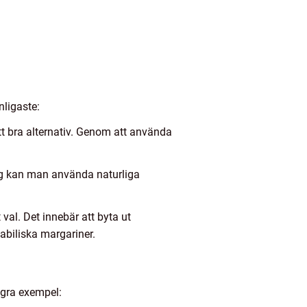
nligaste:
ett bra alternativ. Genom att använda
ing kan man använda naturliga
al. Det innebär att byta ut
abiliska margariner.
ågra exempel: