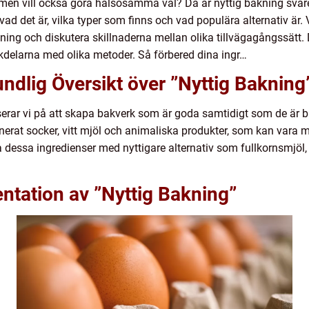
men vill också göra hälsosamma val? Då är nyttig bakning svaret
vad det är, vilka typer som finns och vad populära alternativ är.
ning och diskutera skillnaderna mellan olika tillvägagångssätt
kdelarna med olika metoder. Så förbered dina ingr…
ndlig Översikt över ”Nyttig Bakning
erar vi på att skapa bakverk som är goda samtidigt som de är br
finerat socker, vitt mjöl och animaliska produkter, som kan var
a dessa ingredienser med nyttigare alternativ som fullkornsmjöl
ntation av ”Nyttig Bakning”