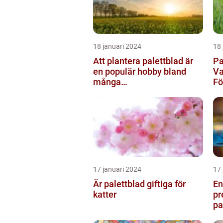
18 januari 2024
18 
Att plantera palettblad är
Pa
en populär hobby bland
Va
många
F
trädgårdsentusiaster och
kan bidra till att ...
17 januari 2024
17 
Är palettblad giftiga för
En
katter
pr
pa
oc