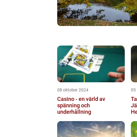
08 oktober 2024
05
Casino - en värld av
Ta
spänning och
Jä
underhållning
He