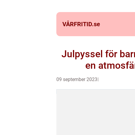
VÅRFRITID.
se
Julpyssel för bar
en atmosfär
09 september 2023