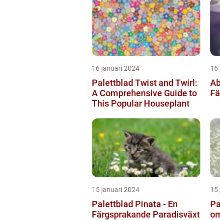
16 januari 2024
16 
Palettblad Twist and Twirl:
Ab
A Comprehensive Guide to
Fä
This Popular Houseplant
15 januari 2024
15 
Palettblad Pinata - En
Pa
Färgsprakande Paradisväxt
om