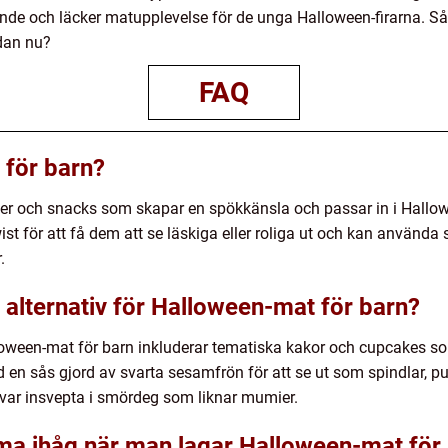
 och läcker matupplevelse för de unga Halloween-firarna. Så va
dan nu?
FAQ
 för barn?
ter och snacks som skapar en spökkänsla och passar in i Hallow
ist för att få dem att se läskiga eller roliga ut och kan använda
.
 alternativ för Halloween-mat för barn?
lloween-mat för barn inkluderar tematiska kakor och cupcakes s
d en sås gjord av svarta sesamfrön för att se ut som spindlar,
ar insvepta i smördeg som liknar mumier.
mma ihåg när man lagar Halloween-mat för