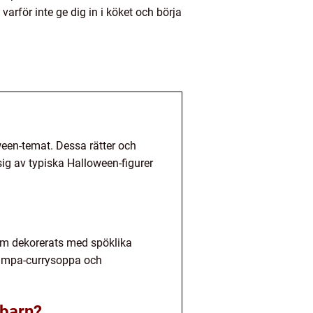
rför inte ge dig in i köket och börja
een-temat. Dessa rätter och
 sig av typiska Halloween-figurer
om dekorerats med spöklika
 pumpa-currysoppa och
 barn?