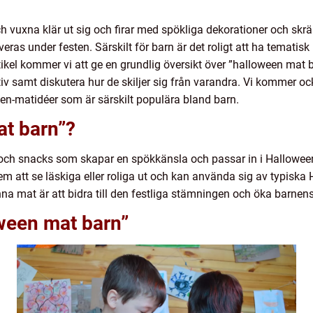
ch vuxna klär ut sig och firar med spökliga dekorationer och skrä
ras under festen. Särskilt för barn är det roligt att ha tematis
l kommer vi att ge en grundlig översikt över ”halloween mat bar
tiv samt diskutera hur de skiljer sig från varandra. Vi kommer o
en-matidéer som är särskilt populära bland barn.
at barn”?
 och snacks som skapar en spökkänsla och passar in i Halloween
 dem att se läskiga eller roliga ut och kan använda sig av typisk
nna mat är att bidra till den festliga stämningen och öka barnen
oween mat barn”