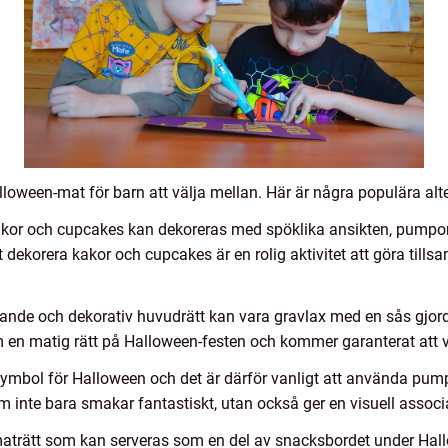
loween-mat för barn att välja mellan. Här är några populära alte
kor och cupcakes kan dekoreras med spöklika ansikten, pumpor 
t dekorera kakor och cupcakes är en rolig aktivitet att göra ti
nde och dekorativ huvudrätt kan vara gravlax med en sås gjord 
m en matig rätt på Halloween-festen och kommer garanterat at
mbol för Halloween och det är därför vanligt att använda pum
inte bara smakar fantastiskt, utan också ger en visuell associat
maträtt som kan serveras som en del av snacksbordet under Hall