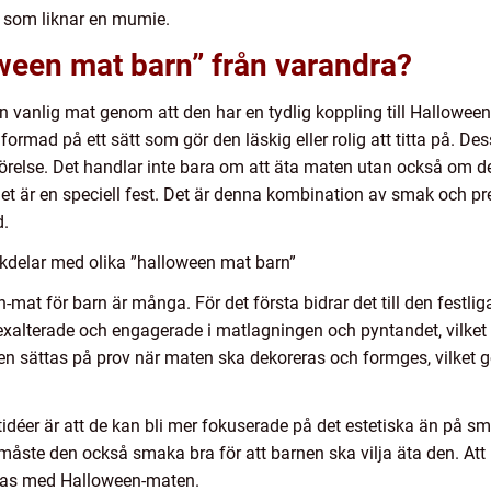
g som liknar en mumie.
loween mat barn” från varandra?
ån vanlig mat genom att den har en tydlig koppling till Hallowee
 formad på ett sätt som gör den läskig eller rolig att titta på. 
 rörelse. Det handlar inte bara om att äta maten utan också om d
det är en speciell fest. Det är denna kombination av smak och p
d.
kdelar med olika ”halloween mat barn”
-mat för barn är många. För det första bidrar det till den festl
 exalterade och engagerade i matlagningen och pyntandet, vilke
ten sättas på prov när maten ska dekoreras och formges, vilket g
éer är att de kan bli mer fokuserade på det estetiska än på sm
måste den också smaka bra för att barnen ska vilja äta den. Att 
yckas med Halloween-maten.