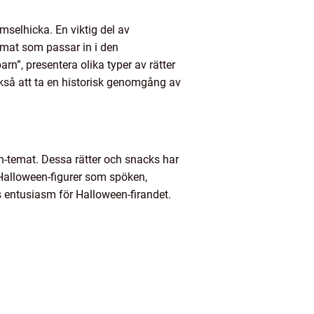
mselhicka. En viktig del av
k mat som passar in i den
n”, presentera olika typer av rätter
ckså att ta en historisk genomgång av
-temat. Dessa rätter och snacks har
a Halloween-figurer som spöken,
s entusiasm för Halloween-firandet.