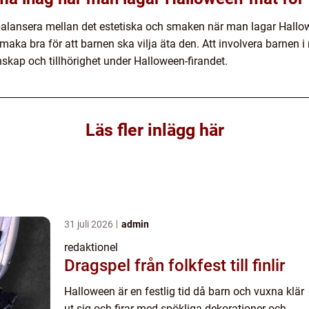
 balansera mellan det estetiska och smaken när man lagar Hallo
maka bra för att barnen ska vilja äta den. Att involvera barnen
kap och tillhörighet under Halloween-firandet.
Läs fler inlägg här
31 juli 2026
admin
redaktionel
Dragspel från folkfest till finlir
Halloween är en festlig tid då barn och vuxna klär
ut sig och firar med spökliga dekorationer och