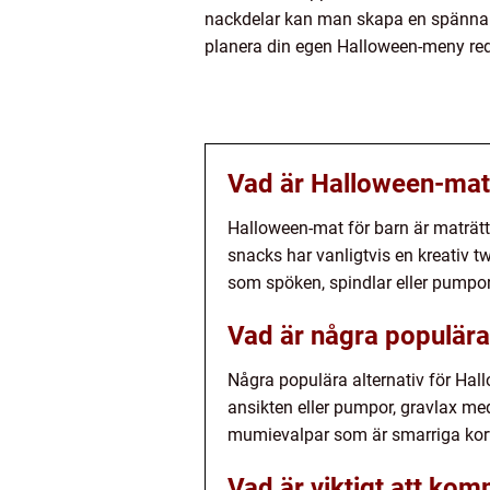
nackdelar kan man skapa en spännande
planera din egen Halloween-meny re
Vad är Halloween-mat
Halloween-mat för barn är maträt
snacks har vanligtvis en kreativ tw
som spöken, spindlar eller pumpor
Vad är några populära
Några populära alternativ för Ha
ansikten eller pumpor, gravlax me
mumievalpar som är smarriga korv
Vad är viktigt att ko