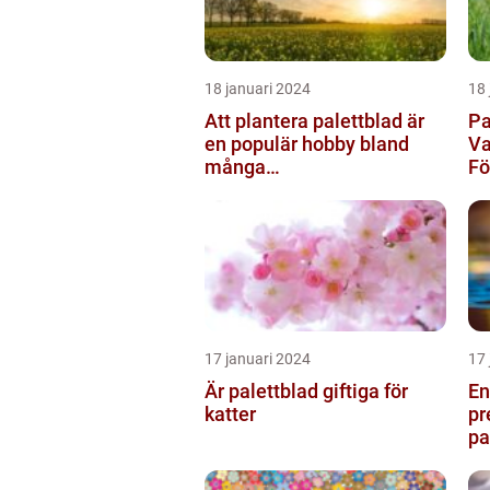
18 januari 2024
18 
Att plantera palettblad är
Pa
en populär hobby bland
Va
många
F
trädgårdsentusiaster och
kan bidra till att ...
17 januari 2024
17 
Är palettblad giftiga för
En
katter
pr
pa
oc