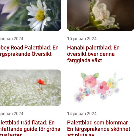
januari 2024
15 januari 2024
bey Road Palettblad: En
Hanabi palettblad: En
rgsprakande Översikt
översikt över denna
färgglada växt
januari 2024
14 januari 2024
lettblad träd flätad: En
Palettblad som blommar -
fattande guide för gröna
En färgsprakande skönhet
tusiaster
att njuta av