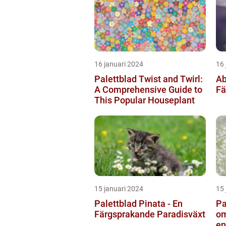
16 januari 2024
16 
Palettblad Twist and Twirl:
Ab
A Comprehensive Guide to
Fä
This Popular Houseplant
15 januari 2024
15 
Palettblad Pinata - En
Pa
Färgsprakande Paradisväxt
om
en