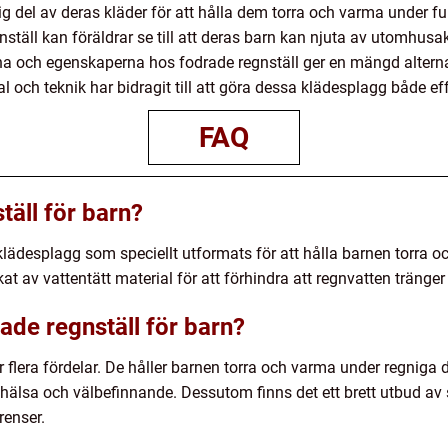
ktig del av deras kläder för att hålla dem torra och varma under 
nställ kan föräldrar se till att deras barn kan njuta av utomhusak
yperna och egenskaperna hos fodrade regnställ ger en mängd altern
al och teknik har bidragit till att göra dessa klädesplagg både eff
FAQ
täll för barn?
tt klädesplagg som speciellt utformats för att hålla barnen torra
rkat av vattentätt material för att förhindra att regnvatten tränge
rade regnställ för barn?
 flera fördelar. De håller barnen torra och varma under regniga da
 hälsa och välbefinnande. Dessutom finns det ett brett utbud av s
renser.