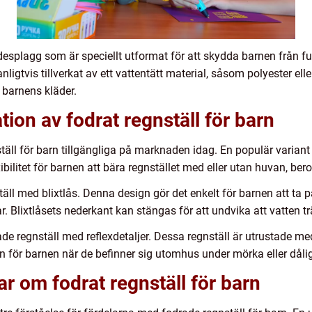
klädesplagg som är speciellt utformat för att skydda barnen från f
igtvis tillverkat av ett vattentätt material, såsom polyester eller
 barnens kläder.
ion av fodrat regnställ för barn
ställ för barn tillgängliga på marknaden idag. En populär variant
bilitet för barnen att bära regnstället med eller utan huvan, ber
äll med blixtlås. Denna design gör det enkelt för barnen att ta på
ar. Blixtlåsets nederkant kan stängas för att undvika att vatten tr
ade regnställ med reflexdetaljer. Dessa regnställ är utrustade med
n för barnen när de befinner sig utomhus under mörka eller dåli
ar om fodrat regnställ för barn