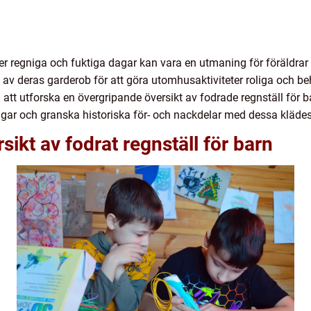
er regniga och fuktiga dagar kan vara en utmaning för föräldrar
l av deras garderob för att göra utomhusaktiviteter roliga och be
i att utforska en övergripande översikt av fodrade regnställ för b
ingar och granska historiska för- och nackdelar med dessa kläde
ikt av fodrat regnställ för barn