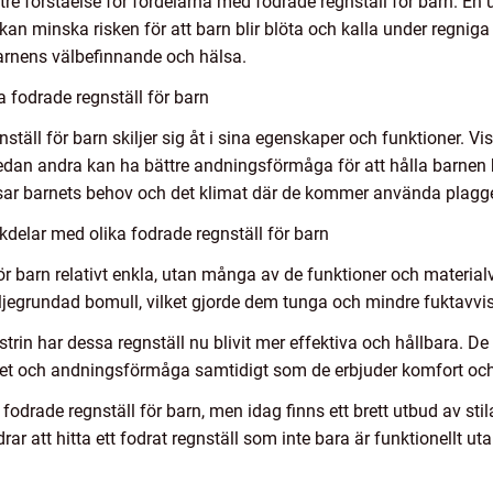
re förståelse för fördelarna med fodrade regnställ för barn. En
kan minska risken för att barn blir blöta och kalla under regnig
barnens välbefinnande och hälsa.
 fodrade regnställ för barn
ställ för barn skiljer sig åt i sina egenskaper och funktioner. V
medan andra kan ha bättre andningsförmåga för att hålla barnen
passar barnets behov och det klimat där de kommer använda plagge
delar med olika fodrade regnställ för barn
 för barn relativt enkla, utan många av de funktioner och material
 oljegrundad bomull, vilket gjorde dem tunga och mindre fuktavvi
rin har dessa regnställ nu blivit mer effektiva och hållbara. D
thet och andningsförmåga samtidigt som de erbjuder komfort och
fodrade regnställ för barn, men idag finns ett brett utbud av stil
drar att hitta ett fodrat regnställ som inte bara är funktionellt ut