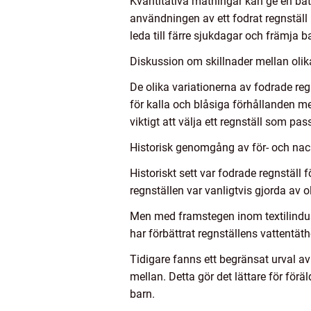
Kvantitativa mätningar kan ge en bätt
användningen av ett fodrat regnställ 
leda till färre sjukdagar och främja 
Diskussion om skillnader mellan olika
De olika variationerna av fodrade regn
för kalla och blåsiga förhållanden 
viktigt att välja ett regnställ som 
Historisk genomgång av för- och nack
Historiskt sett var fodrade regnställ
regnställen var vanligtvis gjorda av
Men med framstegen inom textilindust
har förbättrat regnställens vattentä
Tidigare fanns ett begränsat urval av 
mellan. Detta gör det lättare för föräl
barn.