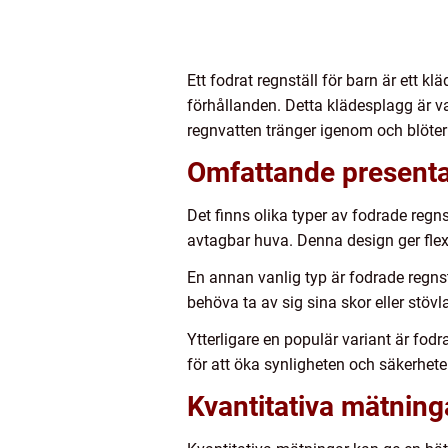
Ett fodrat regnställ för barn är ett 
förhållanden. Detta klädesplagg är vanl
regnvatten tränger igenom och blöter
Omfattande presentat
Det finns olika typer av fodrade regn
avtagbar huva. Denna design ger flexi
En annan vanlig typ är fodrade regnst
behöva ta av sig sina skor eller stövl
Ytterligare en populär variant är fodr
för att öka synligheten och säkerhete
Kvantitativa mätning