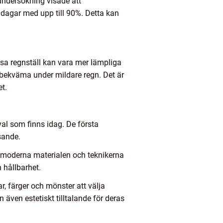
 undersökning visade att
a dagar med upp till 90%. Detta kan
issa regnställ kan vara mer lämpliga
 bekväma under mildare regn. Det är
t.
val som finns idag. De första
sande.
e moderna materialen och teknikerna
 hållbarhet.
ar, färger och mönster att välja
an även estetiskt tilltalande för deras