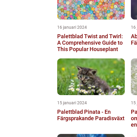
16 januari 2024
16 
Palettblad Twist and Twirl:
Ab
A Comprehensive Guide to
Fä
This Popular Houseplant
15 januari 2024
15 
Palettblad Pinata - En
Pa
Färgsprakande Paradisväxt
om
en