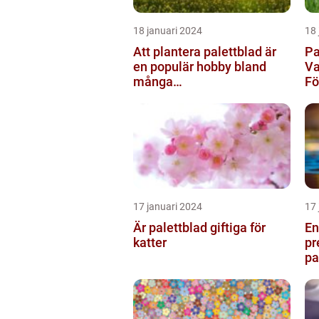
18 januari 2024
18 
Att plantera palettblad är
Pa
en populär hobby bland
Va
många
F
trädgårdsentusiaster och
kan bidra till att ...
17 januari 2024
17 
Är palettblad giftiga för
En
katter
pr
pa
oc