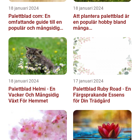
18 januari 2024
18 januari 2024
Palettblad com: En
Att plantera palettblad är
omfattande guide till en
en populär hobby bland
populär och mångsidig
många
växt
trädgårdsentusiaster och
kan bidra till att ...
18 januari 2024
17 januari 2024
Palettblad Helmi - En
Palettblad Ruby Road - En
Vacker Och Mångsidig
Färgsprakande Essens
Växt För Hemmet
för Din Trädgård