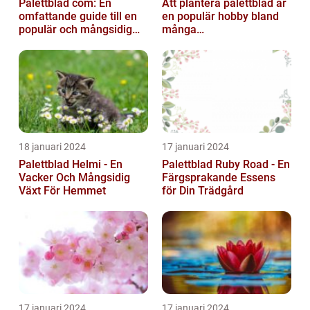
Palettblad com: En
Att plantera palettblad är
omfattande guide till en
en populär hobby bland
populär och mångsidig
många
växt
trädgårdsentusiaster och
kan bidra till att ...
18 januari 2024
17 januari 2024
Palettblad Helmi - En
Palettblad Ruby Road - En
Vacker Och Mångsidig
Färgsprakande Essens
Växt För Hemmet
för Din Trädgård
17 januari 2024
17 januari 2024