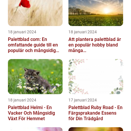
18 januari 2024
18 januari 2024
Palettblad com: En
Att plantera palettblad är
omfattande guide till en
en populär hobby bland
populär och mångsidig
många
växt
trädgårdsentusiaster och
kan bidra till att ...
18 januari 2024
17 januari 2024
Palettblad Helmi - En
Palettblad Ruby Road - En
Vacker Och Mångsidig
Färgsprakande Essens
Växt För Hemmet
för Din Trädgård