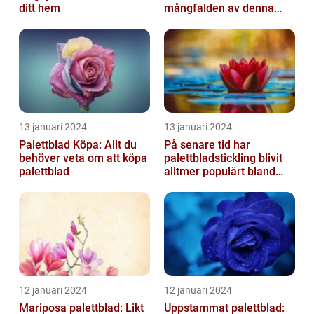
ditt hem
mångfalden av denna
populära växt
13 januari 2024
13 januari 2024
Palettblad Köpa: Allt du
På senare tid har
behöver veta om att köpa
palettbladstickling blivit
palettblad
alltmer populärt bland
trädgårdsentusiaster
12 januari 2024
12 januari 2024
Mariposa palettblad: Likt
Uppstammat palettblad: