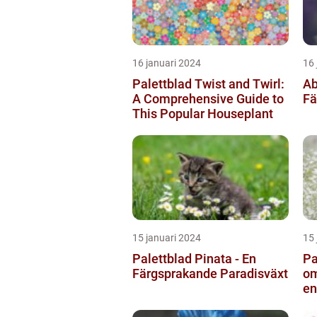
16 januari 2024
16 
Palettblad Twist and Twirl:
Ab
A Comprehensive Guide to
Fä
This Popular Houseplant
15 januari 2024
15 
Palettblad Pinata - En
Pa
Färgsprakande Paradisväxt
om
en