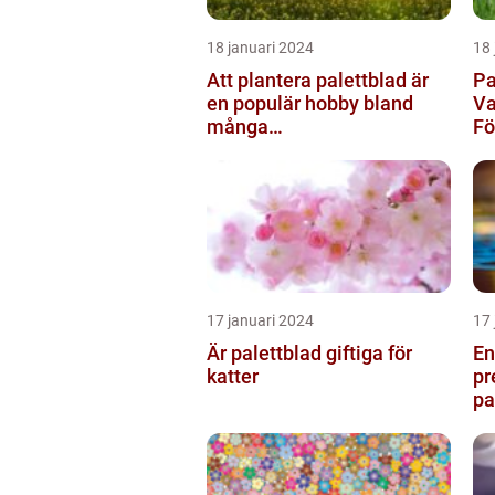
18 januari 2024
18 
Att plantera palettblad är
Pa
en populär hobby bland
Va
många
F
trädgårdsentusiaster och
kan bidra till att ...
17 januari 2024
17 
Är palettblad giftiga för
En
katter
pr
pa
oc