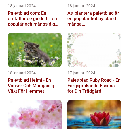
18 januari 2024
18 januari 2024
Palettblad com: En
Att plantera palettblad är
omfattande guide till en
en populär hobby bland
populär och mångsidig
många
växt
trädgårdsentusiaster och
kan bidra till att ...
18 januari 2024
17 januari 2024
Palettblad Helmi - En
Palettblad Ruby Road - En
Vacker Och Mångsidig
Färgsprakande Essens
Växt För Hemmet
för Din Trädgård